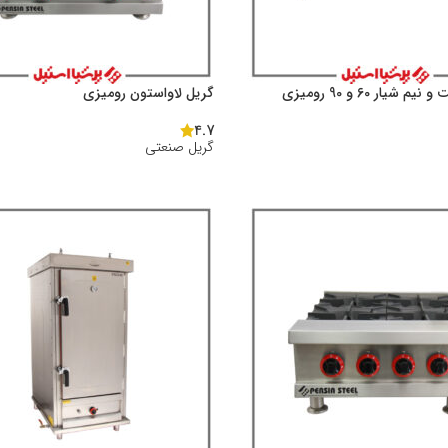
شیار 60 و 90 رومیزی
گریل لاواستون رومیزی
4.7
گریل صنعتی