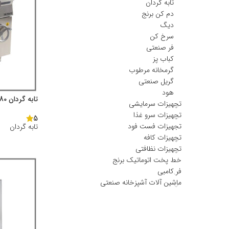
تابه گردان
دم کن برنج
دیگ
سرخ کن
فر صنعتی
کباب پز
گرمخانه مرطوب
گریل صنعتی
هود
تابه گردان 80 ليترى
تجهیزات سرمایشی
تجهیزات سرو غذا
5
تجهیزات فست فود
تابه گردان
تجهیزات کافه
تجهیزات نظافتی
خط پخت اتوماتیک برنج
فر کامبی
ماشین آلات آشپزخانه صنعتی