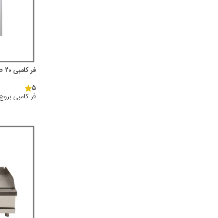
فر کامبی 20 طبقه 2/1 بروج
5
فر کامبی بروج