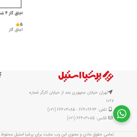
اجاق گاز 4 شعله رومیزی
5
اجاق گاز
تهران خیابان جمهوری بعد از خیابان کارگر شماره
1097
تلفن: 66409674 - 66403085 (021)
فکس: 66403085 (021)
تمامی حقوق مادی و معنوی این وب سایت برای پرشیا استیل محفوظ