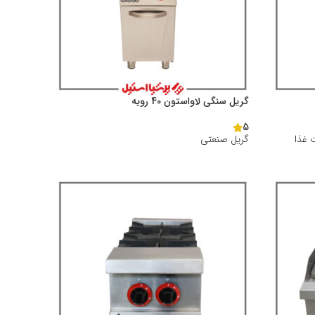
گريل سنگی لاواستون 40 رويه
5
 غذا
گریل صنعتی