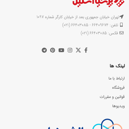
تهران خیابان جمهوری بعد از خیابان کارگر شماره 1097
تلفن: 66409674 - 66403085 (021)
فکس: 66403085 (021)
لینک ها
ارتباط با ما
فروشگاه
قوانین و مقررات
ویدیوها