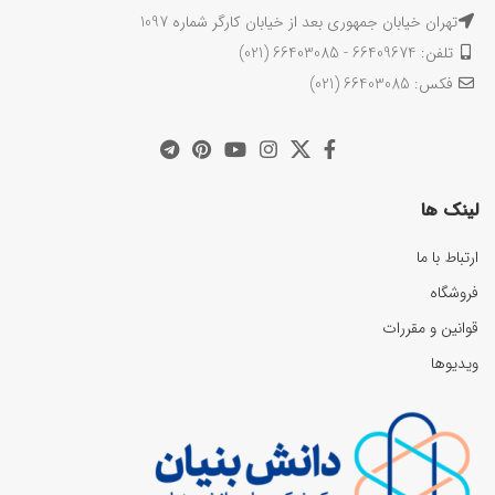
تهران خیابان جمهوری بعد از خیابان کارگر شماره 1097
تلفن: 66409674 - 66403085 (021)
فکس: 66403085 (021)
لینک ها
ارتباط با ما
فروشگاه
قوانین و مقررات
ویدیوها