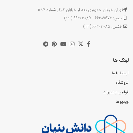
تهران خیابان جمهوری بعد از خیابان کارگر شماره 1097
تلفن: 66409674 - 66403085 (021)
فکس: 66403085 (021)
لینک ها
ارتباط با ما
فروشگاه
قوانین و مقررات
ویدیوها