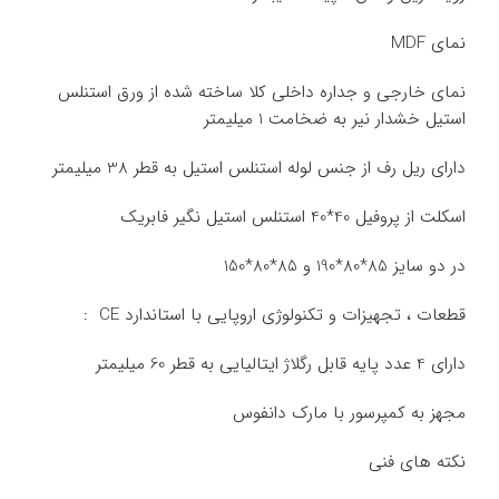
نمای MDF
نمای خارجی و جداره داخلی کلا ساخته شده از ورق استنلس
استیل خشدار نیر به ضخامت 1 میلیمتر
دارای ریل رف از جنس لوله استنلس استیل به قطر 38 میلیمتر
اسکلت از پروفیل 40*40 استنلس استیل نگیر فابریک
در دو سایز 85*80*190 و 85*80*150
قطعات ، تجهیزات و تکنولوژی اروپایی با استاندارد CE :
دارای 4 عدد پایه قابل رگلاژ ایتالیایی به قطر 60 میلیمتر
مجهز به کمپرسور با مارک دانفوس
نکته های فنی