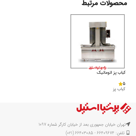
محصولات مرتبط
کباب پز اتوماتیک
5
کباب پز
تهران خیابان جمهوری بعد از خیابان کارگر شماره 1097
تلفن: 66409674 - 66403085 (021)