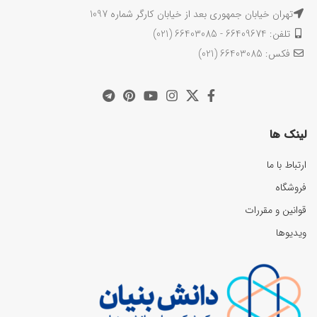
تهران خیابان جمهوری بعد از خیابان کارگر شماره 1097
تلفن: 66409674 - 66403085 (021)
فکس: 66403085 (021)
لینک ها
ارتباط با ما
فروشگاه
قوانین و مقررات
ویدیوها