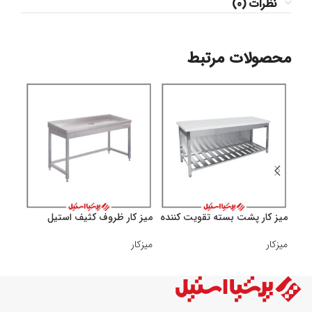
نظرات (0)
محصولات مرتبط
میز کار پشت بسته تقویت کننده
میز کار ظروف کثیف استیل
میز ک
میزکار
میزکار
میزکا