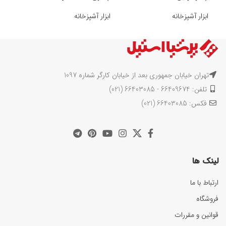
ابزار آشپزخانه
ابزار آشپزخانه
ابزار
تهران خیابان جمهوری بعد از خیابان کارگر شماره 1097
تلفن: 66409674 - 66403085 (021)
فکس: 66403085 (021)
لینک ها
ارتباط با ما
فروشگاه
قوانین و مقررات