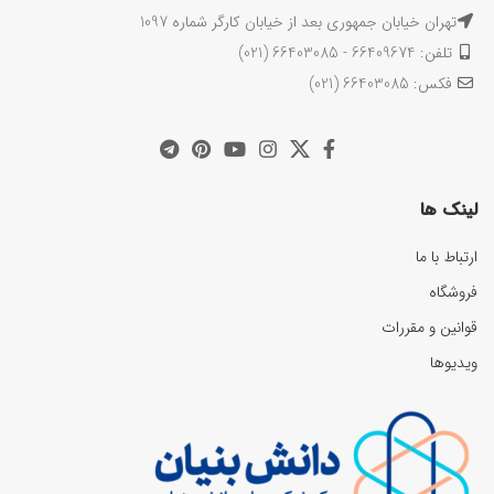
تهران خیابان جمهوری بعد از خیابان کارگر شماره 1097
تلفن: 66409674 - 66403085 (021)
فکس: 66403085 (021)
لینک ها
ارتباط با ما
فروشگاه
قوانین و مقررات
ویدیوها