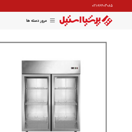
021-66403085
مرور دسته ها