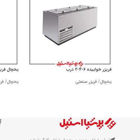
فریزر خوابیده 6-4-2 درب
یخچال فریز
یخچال/ فریزر صنعتی
یخچال/ فری
تهران خیابان جمهوری بعد از خیابان کارگر شماره