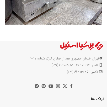
تهران خیابان جمهوری بعد از خیابان کارگر شماره 1097
تلفن: 66409674 - 66403085 (021)
فکس: 66403085 (021)
لینک ها