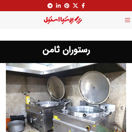
رستوران ثامن