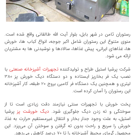
رستوران ثامن در شهر بابل، بلوار آیت الله طالقانی واقع شده است.
منوی متنوع این رستوران شامل اکبر جوجه، انواع کباب ها، خورش
ها، غذاهای ایرانی، پیش غذاها، سالادها و نوشیدنی ها به مشتریان
ارائه می شود.
شرکت پرشیا استیل طراح و تولیدکننده
تجهیزات آشپزخانه صنعتی
با
نصب یک فر بخارپز ایستاده و دو دستگاه دیگ خورش پز 380
لیتری و همچنین یک دستگاه فر کامبی بروج 20 طبقه، کار آشپزخانه
این رستوران را آسان کرده است.
پخت خورش با تجهیزات سنتی نیازمند دقت زیادی است تا از
سوختگی و ته زدن دیگ جلوگیری شود.
دیگ خورشت پز
پرشیا
استیل، به علت وجود جدار بخار و انتقال غیرمستقیم حرارت به غذا،
خورش را سریع و راحت بدون ته گرفتن و سوختن آن می‌پزد. این
محصول گرمای محیط آشپزخانه را تا 70 درصد کاهش می‌دهد.