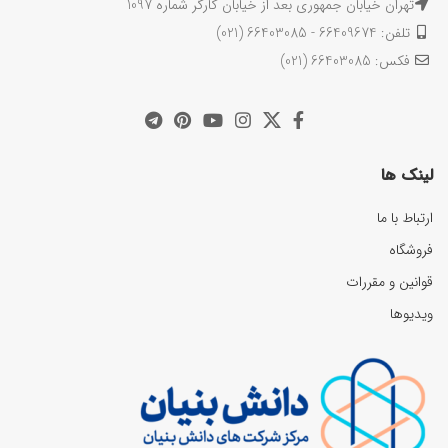
تهران خیابان جمهوری بعد از خیابان کارگر شماره 1097
تلفن: 66409674 - 66403085 (021)
فکس: 66403085 (021)
لینک ها
ارتباط با ما
فروشگاه
قوانین و مقررات
ویدیوها