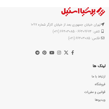
تهران خیابان جمهوری بعد از خیابان کارگر شماره 1097
تلفن: 66409674 - 66403085 (021)
فکس: 66403085 (021)
لینک ها
ارتباط با ما
فروشگاه
قوانین و مقررات
ویدیوها