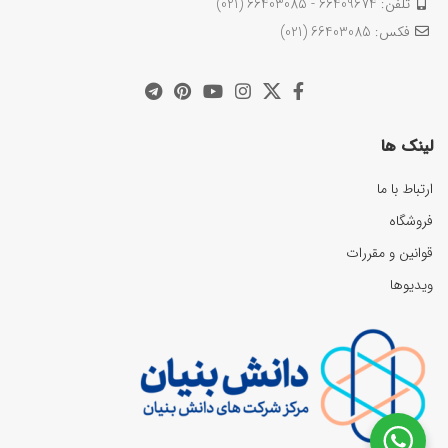
تلفن: 66409674 - 66403085 (021)
فکس: 66403085 (021)
لینک ها
ارتباط با ما
فروشگاه
قوانین و مقررات
ویدیوها