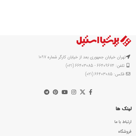
تهران خیابان جمهوری بعد از خیابان کارگر شماره 1097
تلفن: 66409674 - 66403085 (021)
فکس: 66403085 (021)
لینک ها
ارتباط با ما
فروشگاه