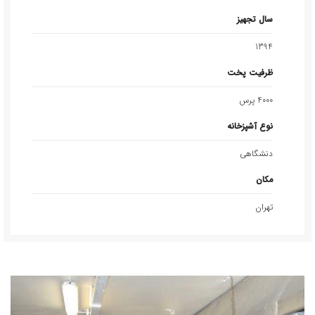
سال تجهیز
1394
ظرفیت پخت
4000 پرس
نوع آشپزخانه
دنشگاهی
مکان
تهران