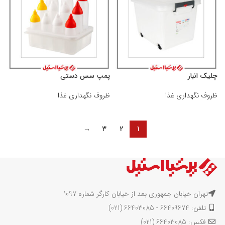
چلیک انبار
پمپ سس دستی
ظروف نگهداری غذا
ظروف نگهداری غذا
→
3
2
1
تهران خیابان جمهوری بعد از خیابان کارگر شماره 1097
تلفن: 66409674 - 66403085 (021)
فکس: 66403085 (021)