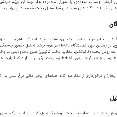
ی کردند. جلسات متعددی با مدیران مجموعه ها، مهمانان ویژه، سرآشپز
گان
 غذاهایی نظیر مرغ مجلسی، ته‌چین، استیک مرغ، استیک ماهی، سیب ‌زم
ناگت، کوکو سبزی و… در دو سوی غرفه اجرا شد. فر کامبی بروج در چندین دوره نمایشگاه HRCC در غرفه پرش
 سینی، 10 سینی و 20 سینی با وجود سه روش پخت (کانوکشن، بخارپز، پخت ترکیبی) هیچ محدودیتی در 
مزمان چند نوع غذا بدون اختلاط بو، پخت ترکیبی و… از دیگر قابلیت ‌ها
.
ر) و برخورداری از بخار سه‌ گانه، غذاهای ایرانی نظیر مرغ سس‌ پز، کب
یل
ر پخت نان و غذا، خط پخت اتوماتیک برنج، کباب ‌پز اتوماتیک، سری