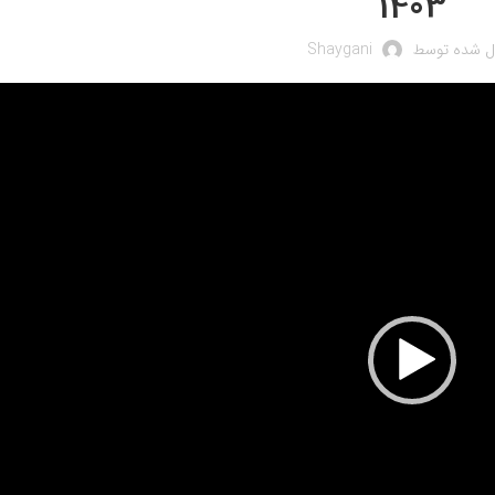
1403
ال شده توسط
Shaygani