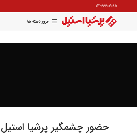
021-66403085
مرور دسته ها
حضور چشمگیر پرشیا استیل 