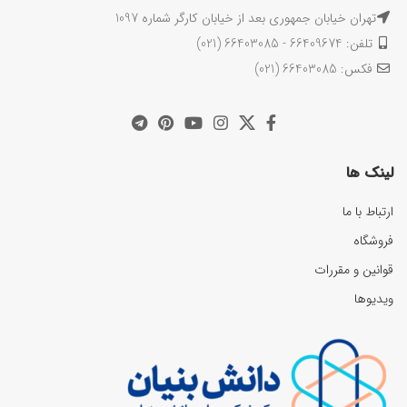
تهران خیابان جمهوری بعد از خیابان کارگر شماره 1097
تلفن: 66409674 - 66403085 (021)
فکس: 66403085 (021)
لینک ها
ارتباط با ما
فروشگاه
قوانین و مقررات
ویدیوها