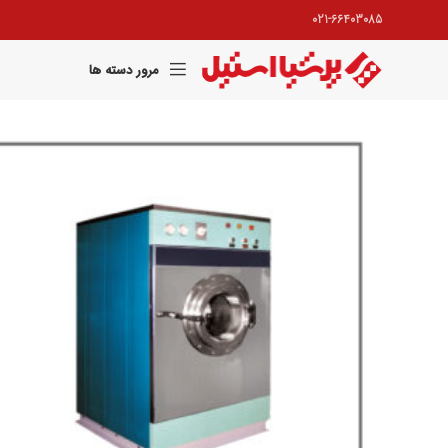
021-66403085
مرور دسته ها