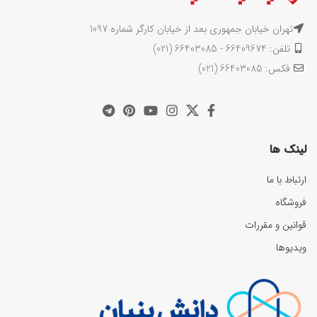
تهران خیابان جمهوری بعد از خیابان کارگر شماره 1097
تلفن: 66409674 - 66403085 (021)
فکس: 66403085 (021)
لینک ها
ارتباط با ما
فروشگاه
قوانین و مقررات
ویدیوها