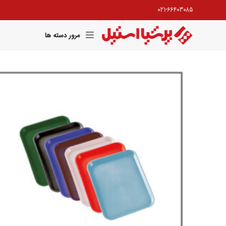
021-66403085
مرور دسته ها