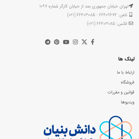
تهران خیابان جمهوری بعد از خیابان کارگر شماره 1097
تلفن: 66409674 - 66403085 (021)
فکس: 66403085 (021)
لینک ها
ارتباط با ما
فروشگاه
قوانین و مقررات
ویدیوها