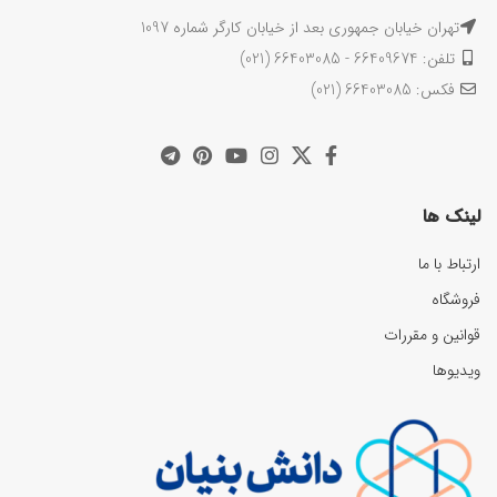
تهران خیابان جمهوری بعد از خیابان کارگر شماره 1097
تلفن: 66409674 - 66403085 (021)
فکس: 66403085 (021)
لینک ها
ارتباط با ما
فروشگاه
قوانین و مقررات
ویدیوها