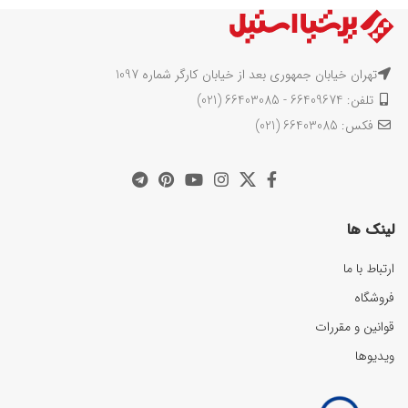
تهران خیابان جمهوری بعد از خیابان کارگر شماره 1097
تلفن: 66409674 - 66403085 (021)
فکس: 66403085 (021)
لینک ها
ارتباط با ما
فروشگاه
قوانین و مقررات
ویدیوها