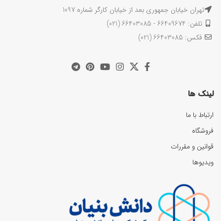
تهران خیابان جمهوری بعد از خیابان کارگر شماره 1097
تلفن: 66409674 - 66403085 (021)
فکس: 66403085 (021)
لینک ها
ارتباط با ما
فروشگاه
قوانین و مقررات
ویدیوها