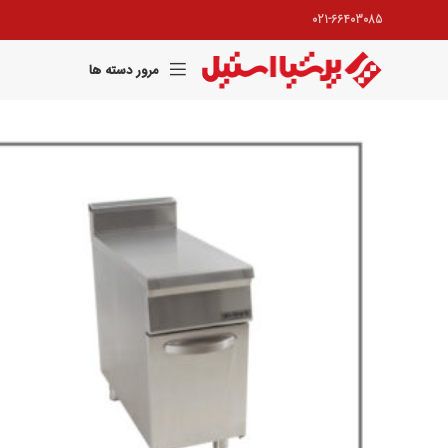
021-66403085
مرور دسته ها