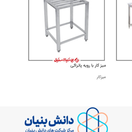
میز کار با رویه پاتراکی
میز کار اس
میزکار
میزکار