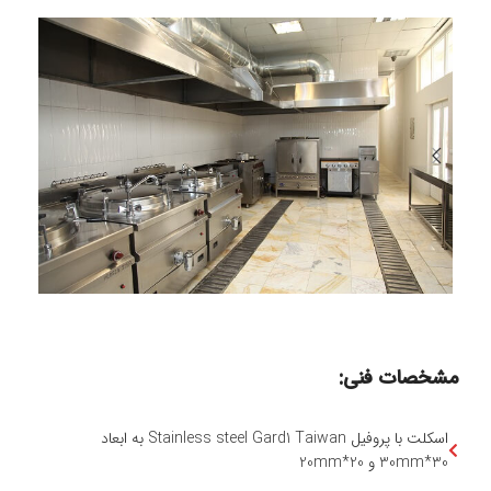
پرشیا استیل با 38 سال سابقه و
مشخصات فنی:
اسکلت با پروفیل Stainless steel Gard1 Taiwan به ابعاد
30*30mm و 20*20mm