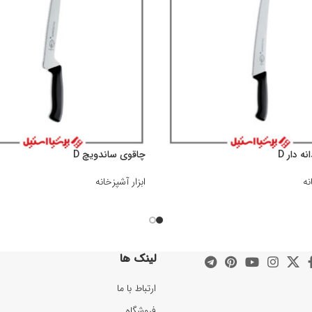
ه دار D
چاقوی ساندویچ D
نه
ابزار آشپزخانه
لینک ها
ارتباط با ما
فروشگاه