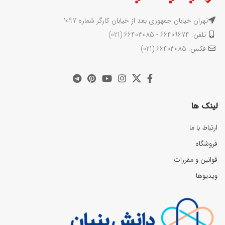
تهران خیابان جمهوری بعد از خیابان کارگر شماره 1097
تلفن: 66409674 - 66403085 (021)
فکس: 66403085 (021)
لینک ها
ارتباط با ما
فروشگاه
قوانین و مقررات
ویدیوها