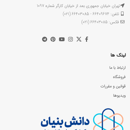
تهران خیابان جمهوری بعد از خیابان کارگر شماره 1097
تلفن: 66409674 - 66403085 (021)
فکس: 66403085 (021)
لینک ها
ارتباط با ما
فروشگاه
قوانین و مقررات
ویدیوها