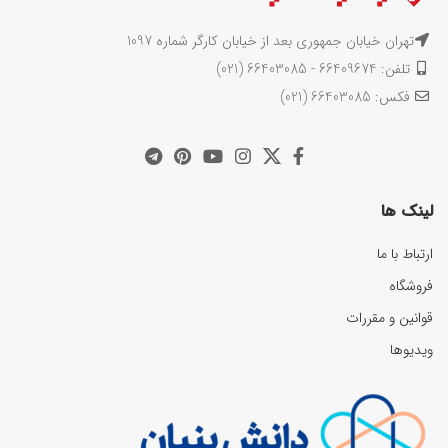
تهران خیابان جمهوری بعد از خیابان کارگر شماره 1097
تلفن: 66409674 - 66403085 (021)
فکس: 66403085 (021)
لینک ها
ارتباط با ما
فروشگاه
قوانین و مقررات
ویدیوها