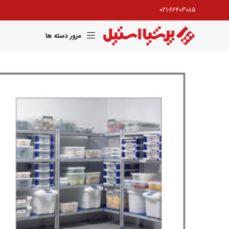
021-66403085
مرور دسته ها