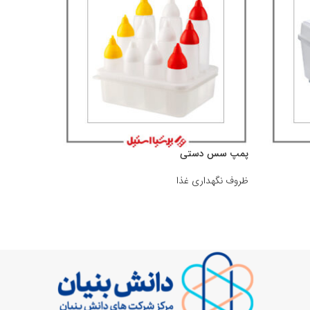
پمپ سس دستی
بن ماری درب 
ظروف نگهداری غذا
ظروف نگهدا