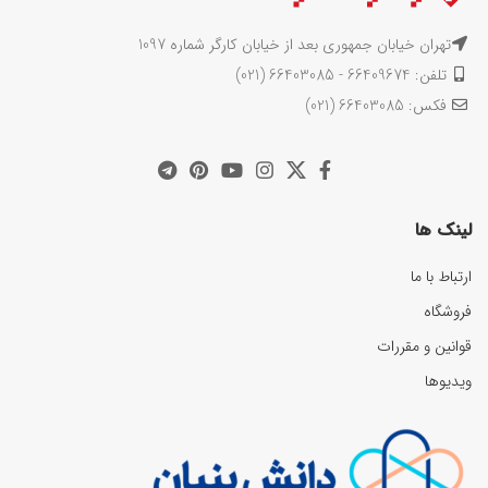
تهران خیابان جمهوری بعد از خیابان کارگر شماره 1097
تلفن: 66409674 - 66403085 (021)
فکس: 66403085 (021)
لینک ها
ارتباط با ما
فروشگاه
قوانین و مقررات
ویدیوها