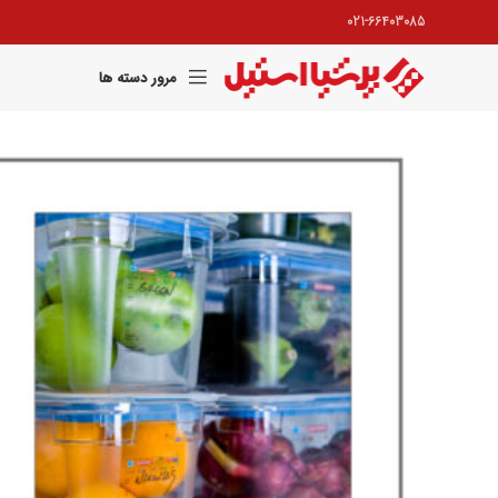
021-66403085
مرور دسته ها